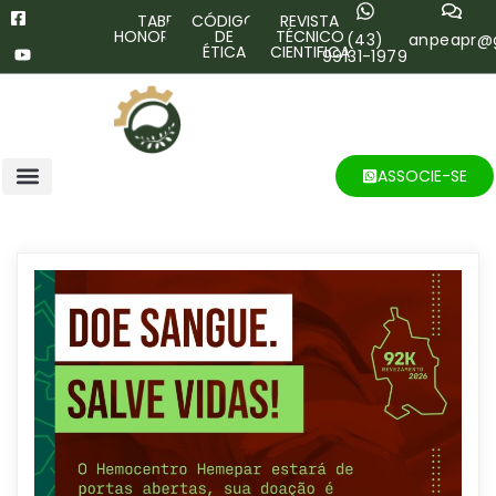
TABELA
CÓDIGO
REVISTA
HONORÁRIOS
DE
TÉCNICO
(43)
anpeapr@
ÉTICA
CIENTIFICA
99131-1979
ASSOCIE-SE