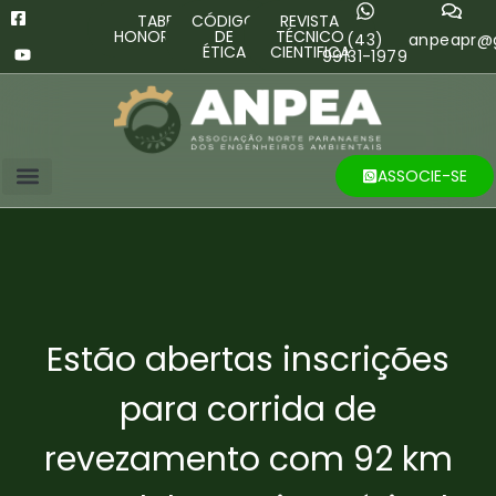
TABELA
CÓDIGO
REVISTA
HONORÁRIOS
DE
TÉCNICO
(43)
anpeapr@
ÉTICA
CIENTIFICA
99131-1979
ASSOCIE-SE
Estão abertas inscrições
para corrida de
revezamento com 92 km