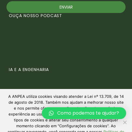
ENVIAR
OUÇA NOSSO PODCAST
IA E A ENGENHARIA
A ANPEA utiliza cookies visando atender a Lei nº 13.709, de 14
de agosto de 2018. Também nos ajudam a melhorar nosso site
e nos permite oferecer o melhor atendimento possível e
Como podemos te ajudar?
experiência ao usuário. Você pode aceitar e rejeitar diferentes
tipos de cookies e alterar seu consentimento a qualquer
A PRODUÇÃO DO BIOCOMBUSTÍVEL
momento clicando em "Configurações de cookies". Ao
OUÇA TODOS OS EPISÓDIOS AQUI
continuar navegando, você concorda com a nossas
Políticas de