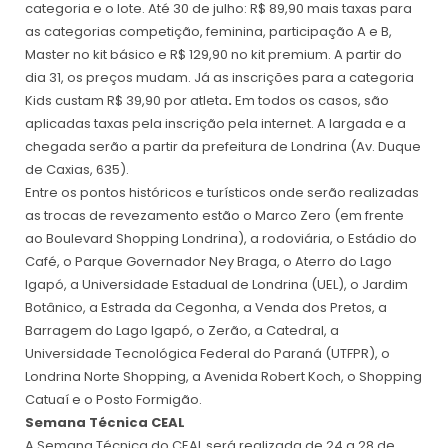
categoria e o lote. Até 30 de julho: R$ 89,90 mais taxas para
as categorias competição, feminina, participação A e B,
Master no kit básico e R$ 129,90 no kit premium. A partir do
dia 31, os preços mudam. Já as inscrições para a categoria
Kids custam R$ 39,90 por atleta
.
Em todos os casos, são
aplicadas taxas pela inscrição pela internet.
A largada e a
chegada serão a partir da prefeitura de Londrina (Av. Duque
de Caxias, 635).
Entre os pontos históricos e turísticos onde serão realizadas
as trocas de revezamento estão o Marco Zero (em frente
ao Boulevard Shopping Londrina), a rodoviária, o Estádio do
Café, o Parque Governador Ney Braga, o Aterro do Lago
Igapó, a Universidade Estadual de Londrina (UEL), o Jardim
Botânico, a Estrada da Cegonha, a Venda dos Pretos, a
Barragem do Lago Igapó, o Zerão, a Catedral, a
Universidade Tecnológica Federal do Paraná (UTFPR), o
Londrina Norte Shopping, a Avenida Robert Koch, o Shopping
Catuaí e o Posto Formigão.
Semana Técnica CEAL
A Semana Técnica do CEAL será realizada de 24 a 28 de