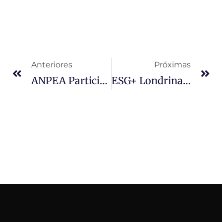
Anteriores
Próximas
ANPEA Participa De Reunião No Ministério Público Do Paraná Para Tratar De Parcerias E Do Planejamento Da 4ª Edição Do Fórum De Resíduos
ESG+ Londrina 2026