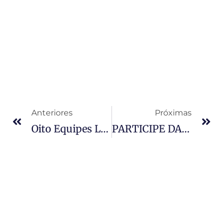
Anteriores
Próximas
Oito Equipes Levam Ideias Para Serem Transformadas Em Protótipos E Soluções Ambientais No Hackathon Greentech
PARTICIPE DAS ELEIÇÕES PARA INSPETORES DO CREA-PR 2026