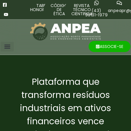
TABELA
CÓDIGO
REVISTA
HONORÁRIOS
DE
TÉCNICO
(43)
anpeapr@
ÉTICA
CIENTIFICA
99131-1979
ASSOCIE-SE
Plataforma que
transforma resíduos
industriais em ativos
financeiros vence