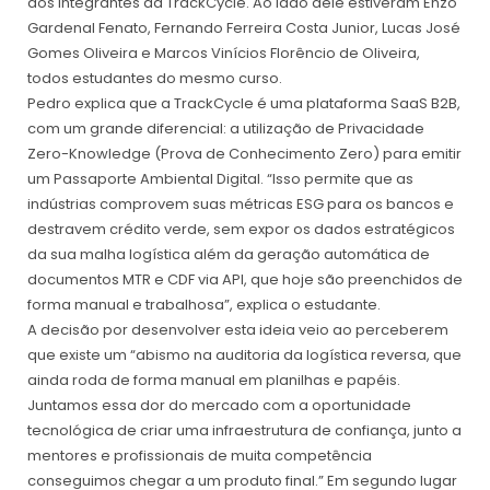
dos integrantes da TrackCycle. Ao lado dele estiveram Enzo
Gardenal Fenato, Fernando Ferreira Costa Junior, Lucas José
Gomes Oliveira e Marcos Vinícios Florêncio de Oliveira,
todos estudantes do mesmo curso.
Pedro explica que a TrackCycle é uma plataforma SaaS B2B,
com um grande diferencial: a utilização de Privacidade
Zero-Knowledge (Prova de Conhecimento Zero) para emitir
um Passaporte Ambiental Digital. “Isso permite que as
indústrias comprovem suas métricas ESG para os bancos e
destravem crédito verde, sem expor os dados estratégicos
da sua malha logística além da geração automática de
documentos MTR e CDF via API, que hoje são preenchidos de
forma manual e trabalhosa”, explica o estudante.
A decisão por desenvolver esta ideia veio ao perceberem
que existe um “abismo na auditoria da logística reversa, que
ainda roda de forma manual em planilhas e papéis.
Juntamos essa dor do mercado com a oportunidade
tecnológica de criar uma infraestrutura de confiança, junto a
mentores e profissionais de muita competência
conseguimos chegar a um produto final.” Em segundo lugar