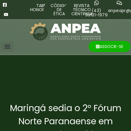
TABELA
CÓDIGO
REVISTA
HONORÁRIOS
DE
TÉCNICO
(43)
anpeapr@
ÉTICA
CIENTIFICA
99131-1979
ASSOCIE-SE
Maringá sedia o 2º Fórum
Norte Paranaense em