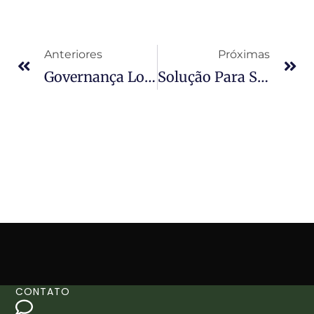
Anteriores
Próximas
Governança Londrina Inteligente Realiza Primeiro Hackathon Smart Cities Em Dezembro
Solução Para Segurança Púbica Vence 1º Hackathon Smart Cities
CONTATO