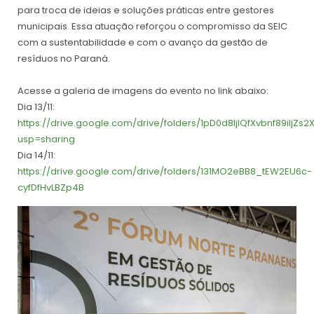
para troca de ideias e soluções práticas entre gestores
municipais. Essa atuação reforçou o compromisso da SEIC
com a sustentabilidade e com o avanço da gestão de
resíduos no Paraná.
Acesse a galeria de imagens do evento no link abaixo:
Dia 13/11:
https://drive.google.com/drive/folders/1pD0d8IjlQfXvbnf89iIjZs
usp=sharing
Dia 14/11:
https://drive.google.com/drive/folders/131MO2eBB8_tEW2EU6c-
cyfDfHvLBZp4B